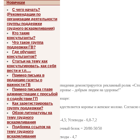
Новичкам
С чего начать?
(Рекомендации по
организации деятельности
группы поддержки
грудного вскармливания)
Кто такие
консультанты?
Что такое группа
поддержки ГВ?
Где обучают
консультантов?
Статьи на тему как
консультировать, как себя
вести и т.п….
Пример письма в
редакцию газеты о
важности ГВ
В настоящее время на местном телевидении демонстрируется рекламный ролик «Столи
Пример письма главе
здоровья и энергии. Пейте молоко коровье – добрым людям на здоровье!"
администрации с просьбой
В связи с этим сообщаем вам следующее:
о содействии ГП
Как зарегистрировать
1. В данном рекламном ролике отождествляется коровье и женское молоко. Согласно
группу поддержки?
организм ребенка.
Обзор литературы на
тему грудного
Женское - Белок - 0,9-1,3; Жир - 3,9-4,5; Углеводы - 6,8-7,2
вскармливания
Подборка ссылок на
Энергия - 68 ккал; Казеин/Сывороточный белок = 20/80-50/50
тему грудного
вскармливания
Коровье - Белок-3,4; Жир - 3,9; Углеводы - 4,7