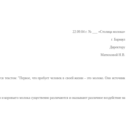
22.09.04 г. № ___ «Столица молока»
г. Барнаул
Директору
Матюховой Н.В.
я текстом: "Первое, что пробует человек в своей жизни – это молоко. Оно источник
 и коровьего молока существенно различаются и оказывают различное воздействие на