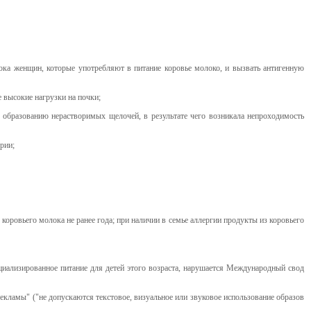
олока женщин, которые употребляют в питание коровье молоко, и вызвать антигенную
 высокие нагрузки на почки;
 образованию нерастворимых щелочей, в результате чего возникала непроходимость
рии;
коровьего молока не ранее года; при наличии в семье аллергии продукты из коровьего
ециализированное питание для детей этого возраста, нарушается Международный свод
екламы" ("не допускаются текстовое, визуальное или звуковое использование образов