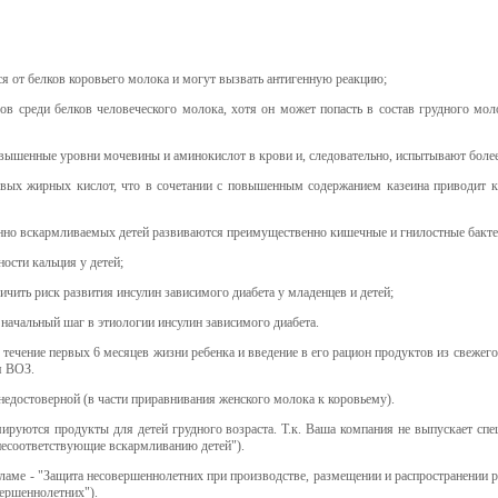
ся от белков коровьего молока и могут вызвать антигенную реакцию;
огов среди белков человеческого молока, хотя он может попасть в состав грудного м
вышенные уровни мочевины и аминокислот в крови и, следовательно, испытывают более
овых жирных кислот, что в сочетании с повышенным содержанием казеина приводит к
енно вскармливаемых детей развиваются преимущественно кишечные и гнилостные бакте
ости кальция у детей;
чить риск развития инсулин зависимого диабета у младенцев и детей;
начальный шаг в этиологии инсулин зависимого диабета.
ечение первых 6 месяцев жизни ребенка и введение в его рацион продуктов из свежего 
я ВОЗ.
недостоверной (в части приравнивания женского молока к коровьему).
амируются продукты для детей грудного возраста. Т.к. Ваша компания не выпускает сп
несоответствующие вскармливанию детей").
ламе - "Защита несовершеннолетних при производстве, размещении и распространении р
вершеннолетних").