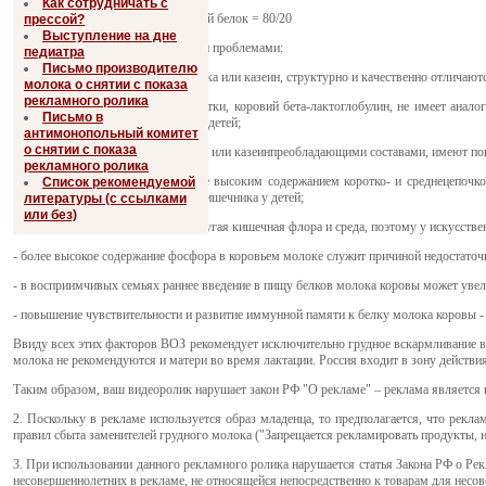
Как сотрудничать с
Энергии - 62; Казеин/Сывороточный белок = 80/20
прессой?
Выступление на дне
Эти различия чреваты следующими проблемами:
педиатра
Письмо производителю
- Белки коровьего молока, сыворотка или казеин, структурно и качественно отличают
молока о снятии с показа
рекламного ролика
- основной белок коровьей сыворотки, коровий бета-лактоглобулин, не имеет анал
Письмо в
реакцию у подверженных аллергии детей;
антимонопольный комитет
о снятии с показа
- дети, вскармливаемые сыворотко- или казеинпреобладающими составами, имеют по
рекламного ролика
- коровье молоко отличается более высоким содержанием коротко- и среднецепочк
Список рекомендуемой
молочных шариков и прободение кишечника у детей;
литературы (с ссылками
или без)
- жвачным животным требуется другая кишечная флора и среда, поэтому у искусств
- более высокое содержание фосфора в коровьем молоке служит причиной недостаточн
- в восприимчивых семьях раннее введение в пищу белков молока коровы может увели
- повышение чувствительности и развитие иммунной памяти к белку молока коровы - 
Ввиду всех этих факторов ВОЗ рекомендует исключительно грудное вскармливание в т
молока не рекомендуются и матери во время лактации. Россия входит в зону действи
Таким образом, ваш видеоролик нарушает закон РФ "О рекламе" – реклама является 
2. Поскольку в рекламе используется образ младенца, то предполагается, что рекл
правил сбыта заменителей грудного молока ("Запрещается рекламировать продукты, 
3. При использовании данного рекламного ролика нарушается статья Закона РФ о Рек
несовершеннолетних в рекламе, не относящейся непосредственно к товарам для несо