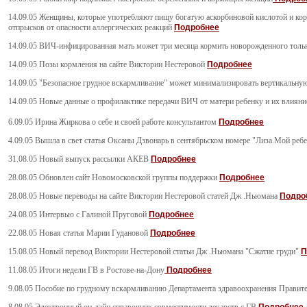
14.09.05 Женщины, которые употребляют пищу богатую аскорбиновой кислотой и кор
отпрысков от опасности аллергических реакций
Подробнее
14.09.05 ВИЧ-инфицированная мать может три месяца кормить новорожденного тольк
14.09.05 Позы кормления на сайте Виктории Нестеровой
Подробнее
14.09.05 "Безопасное грудное вскармливание" может минимализировать вертикальн
14.09.05 Новые данные о профилактике передачи ВИЧ от матери ребенку и их влияни
6.09.05 Ирина Жиркова о себе и своей работе консультантом
Подробнее
4.09.05 Вышла в свет статья Оксаны Дзвонарь в сентябрьском номере "Лиза.Мой реб
31.08.05 Новый выпуск рассылки АКЕВ
Подробнее
28.08.05 Обновлен сайт Новомосковской группы поддержки
Подробнее
28.08.05 Новые переводы на сайте Виктории Нестеровой статей Дж .Ньюмана
Подро
24.08.05 Интервью с Галиной Пруговой
Подробнее
22.08.05 Новая статья Марии Гудановой
Подробнее
15.08.05 Новый перевод Виктории Нестеровой статьи Дж .Ньюмана "Сжатие груди"
П
11.08.05 Итоги недели ГВ в Ростове-на-Дону
Подробнее
9.08.05 Пособие по грудному вскармливанию Департамента здравоохранения Прави