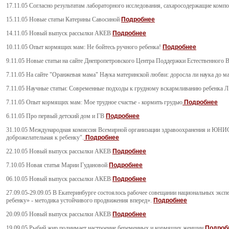
17.11.05 Согласно результатам лабораторного исследования, сахаросодержащие ком
15.11.05 Новые статьи Катерины Савосиной
Подробнее
14.11.05 Новый выпуск рассылки АКЕВ
Подробнее
10.11.05 Опыт кормящих мам: Не бойтесь ручного ребенка!
Подробнее
9.11.05 Новые статьи на сайте Днепропетровского Центра Поддержки Естественного
7.11.05 На сайте "Оранжевая мама" Наука материнской любви: доросла ли наука до м
7.11.05 Научные статьи:
Современные подходы к грудному вскармливанию ребенка
Л
7.11.05 Опыт кормящих мам: Мое трудное счастье - кормить грудью
Подробнее
6.11.05 Про первый детский дом и ГВ
Подробнее
31.10.05 Международная комиссия Всемирной организации здравоохранения и ЮНИСЕ
доброжелательная к ребенку".
Подробнее
22.10.05 Новый выпуск рассылки АКЕВ
Подробнее
7.10.05 Новая статья Марии Гудановой
Подробнее
06.10.05 Новый выпуск рассылки АКЕВ
Подробнее
27.09.05-29.09.05 В Екатеринбурге состоялось рабочее совещании национальных экс
ребенку» - методика устойчивого продвижения вперед».
Подробнее
20.09.05 Новый выпуск рассылки АКЕВ
Подробнее
19.09.05 Рыбий жир поднимает настроение беременных и кормящих женщин
Подроб