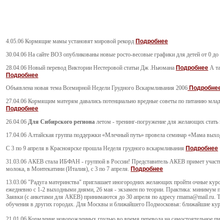
4.05.06 Кормящие мамы установят мировой рекорд
Подробнее
30.04.06 На сайте ВОЗ опубликованы новые росто-весовые графики для детей от 0 до
28.04.06 Новый перевод Виктории Нестеровой статьи Дж .Ньюмана
Подробнее
А та
Подробнее
Объявлена новая тема Всемирной Недели Грудного Вскармливания 2006
Подробне
27.04.06 Кормящим матерям давались потенциально вредные советы по питанию младе
Подробнее
26.04.06
Для Сибирского региона
летом - тренинг-погружение для желающих стать
17.04.06 Алтайская группа поддержки «Млечный путь» провела семинар «Мама выхо
С 3 по 9 апреля в Красноярске прошла Неделя грудного вскармливания
Подробнее
31.03.06 АКЕВ стала ИБФАН - группой в России! Представитель АКЕВ примет участи
молока, в Монтекатини (Италия), с 3 по 7 апреля.
Подробнее
13.03.06 "Радуга материнства" приглашает иногородних желающих пройти очные курсы
ежедневно с 1-2 выходными днями, 26 мая - экзамен по теории. Практика: минимум п
Заявки (с анкетами для АКЕВ) принимаются до 30 апреля по адресу rmama@mail.ru. Т
обучения в других городах. Для Москвы и ближайшего Подмосковья: ближайшие курс
21.01.06 Кормление новорожденных грудью во время перевода на самостоятельное пи