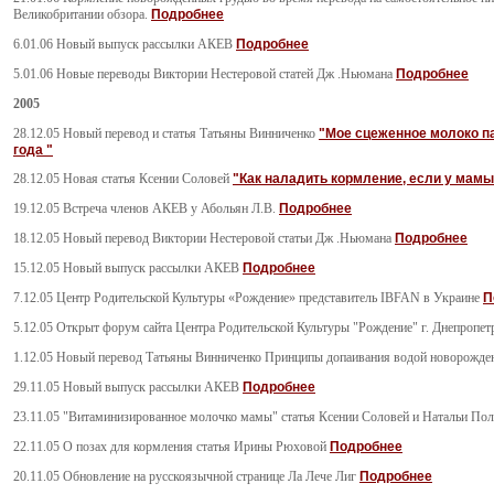
Великобритании обзора.
Подробнее
6.01.06 Новый выпуск рассылки АКЕВ
Подробнее
5.01.06 Новые переводы Виктории Нестеровой статей Дж .Ньюмана
Подробнее
2005
28.12.05 Новый перевод и статья Татьяны Винниченко
"Мое сцеженное молоко па
года "
28.12.05 Новая статья Ксении Соловей
"Как наладить кормление, если у мам
19.12.05 Встреча членов АКЕВ у Абольян Л.В.
Подробнее
18.12.05 Новый перевод Виктории Нестеровой статьи Дж .Ньюмана
Подробнее
15.12.05 Новый выпуск рассылки АКЕВ
Подробнее
7.12.05 Центр Родительской Культуры «Рождение» представитель ІBFAN в Украине
П
5.12.05 Открыт форум сайта Центра Родительской Культуры "Рождение" г. Днепропе
1.12.05 Новый перевод Татьяны Винниченко Принципы допаивания водой новорожде
29.11.05 Новый выпуск рассылки АКЕВ
Подробнее
23.11.05 "Витаминизированное молочко мамы" статья Ксении Соловей и Натальи По
22.11.05 О позах для кормления статья Ирины Рюховой
Подробнее
20.11.05
Обновление на русскоязычной странице Ла Лече Лиг
Подробнее