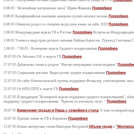
8.08.05 Электронный он-лайн справочник совместимости лекарств с ГВ
Подробнее
6.08.05 " Величайшая материнская ласка" Ирина Жиркова
Подробнее
6.08.05 Калифорнийская компания намерена скупать женское молоко
Подробнее
6.08.05 Обновлен раздел со статьями на русском языке на сайте ЛЛЛ
Подробнее
3.08.05 Международная неделя ГВ в Ростове
Подробнее
Встреча на Международной
2.08.05 Уловки в индустрии детского питания Найоми Баумслек ,Перевод Светланы 
1.08.05 - 7.08.05 - Всемирная неделя Грудного вскармливания
Подробнее
28.07.05 От Абольян Л.В. к неделе ГВ
Подробнее
27.07.05
Добавлены статьи в разделе "Научно-популярные статьи медиков"
Подробн
27.07.05 Социальная реклама. Видео-ролик грудное вскармливание
Подробнее
22.07.05 На сайте Новомосковской группы поддержки Фольклор, стихотворения, мысл
22.07.05 От НПЦ ППП к неделе ГВ
Подробнее
21.07.05 В преддверии "Всемирной недели поддержки грудного вскармливания", объ
поддержку грудного вскармливания. "Вдвоем по млечному пути..."
Подробнее
18.07.05
Кормление грудью и Пища с семейного стола
О теме всемирной нед
18.07.05 Прямая линия по ГВ в Воронеже
Подробнее
15.07.05 Новые интересные статьи Виктории Нестровой
Объем груди
и
"Молокоза