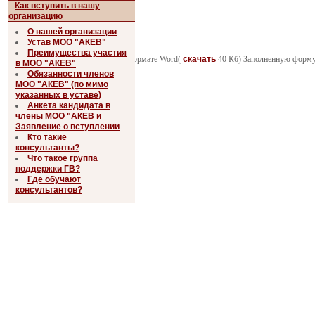
Как вступить в нашу
организацию
О нашей организации
Устав МОО "АКЕВ"
Преимущества участия
Анкета и заявление в формате Word(
скачать
40 Кб) Заполненную форму 
в МОО "АКЕВ"
Обязанности членов
МОО "АКЕВ" (по мимо
указанных в уставе)
Анкета кандидата в
члены МОО "АКЕВ и
Заявление о вступлении
Кто такие
консультанты?
Что такое группа
поддержки ГВ?
Где обучают
консультантов?