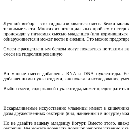
Лучший выбор – это гидролизированная смесь. Белки молок
терпимые части. Многих из потенциальных проблем с нетерпи
происходят у питаемых смесью младенцев (или кормившихся г
обнаруживается и может вести к анемии. Это можно предотвра
Смеси с расщепленным белком могут показаться не такими вк
смеси на гидролизированную.
Во многие смеси добавлены RNA и DNA нуклеотиды. Ест
добавленными нуклеотидами, как показали исследования, уме
Выбор смеси, содержащей нуклеотиды, может предотвратить н
Вскармливаемые искусственно младенцы имеют в кишечнике 
дозы дружественных бактерий (вид, найденный в йогурте) мо
Но не давайте вашему младенцу йогурт. Вместо этого, дважды
бактерий. Вы можете добавлять порошок непосредственно к см