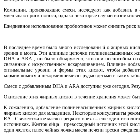
Компании, производящие смеси, исследуют как добавить в 
уменьшают риск поноса, однако некоторые случаи возникнове
Ежедневное использование пробиотиков может снизить риск в
В последнее время было много исследовани й о жирных кислот
зрения и мозга. Эти длинные цепочки полиненасыщенных жир
DHA и ARA , но было обнаружено, что они неспособны созд
связанные с искусственным вскармливанием. Влияние добав
оптимальные уровни и формы этих кислот, чтобы добавит
кормившимися и некормившимися грудью детьми в таких заболе
Смеси с добавленным DHA и ARA доступны уже сегодня. Резу
Окисление этих жирных кислот в течение хранения может быт
К сожалению, добавление полиненасыщенных жирных кислот к
жирных кислот для младенцев. Некоторые консультанты реком
RA . Свежеотжатое масло грецкого ореха – еще один источн
источниках. Желток яйца - превосходный источник этой кисл
один желток плюс чайная ложка масла печени трески ежедневно 