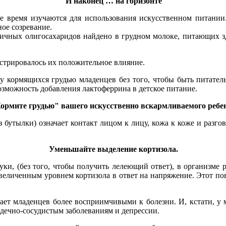
И наконец … на горизонте
е время изучаются для использования искусственном питании
ое созревание.
ичных олигосахаридов найдено в грудном молоке, питающих з
нстрировалось их положительное влияние.
у кормящихся грудью младенцев без того, чтобы быть питател
озможность добавления лактоферрина в детское питание.
ормите грудью" вашего искусственно вскармливаемого ребе
 бутылки) означает контакт лицом к лицу, кожа к коже и разгов
Уменьшайте выделение кортизола.
уки, (без того, чтобы получить лелеющий ответ), в организме 
 увеличенным уровнем кортизола в ответ на напряжение. Этот п
т младенцев более восприимчивыми к болезни. И, кстати, у ма
рдечно-сосудистым заболеваниям и депрессии.