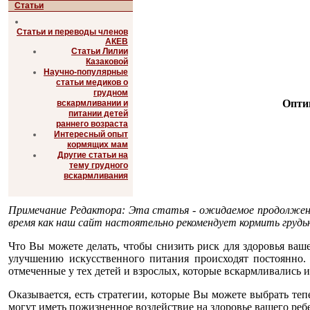
Статьи
Статьи и переводы членов
АКЕВ
Статьи Лилии
Казаковой
Научно-популярные
статьи медиков о
грудном
Опти
вскармливании и
питании детей
раннего возраста
Интересный опыт
кормящих мам
Другие статьи на
тему грудного
вскармливания
Примечание Редактора: Эта статья - ожидаемое продолжение
время как наш сайт настоятельно рекомендует кормить грудью
Что Вы можете делать, чтобы снизить риск для здоровья ваш
улучшению искусственного питания происходят постоянно. 
отмеченные у тех детей и взрослых, которые вскармливались 
Оказывается, есть стратегии, которые Вы можете выбрать теп
могут иметь пожизненное воздействие на здоровье вашего реб