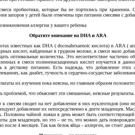
смеси пробиотики, которые бы не портились при хранении. С
ния запоров у детей были отмечены при питании смесями с до
озникновения аллергии у вашего ребенка
Обратите внимание на DHA и ARA
ах известных как DHA ( docosahexaenoic кислота) и ARA ( ara
ных кислот, найденные в грудном молоке, в смеси мало добавл
ать оптимальные количества. Это несоответствие частично об
ленных в смеси полиненасыщенных кислот изучается в данное 
ь к десткому питанию. Есть надежда, что добавление этих
ваниях, как диабет, тучность и сердечно-сосудистые заболеван
льтаты их изучения пока неясны, но главным образом положите
ь проблемой, что объясняет эти смешанные, неясные результаты
 смесям сводит на нет добавление в них нуклеотидов (они не 
ендуют добавление их непосредственно к диете младенцев. Мас
ик. Половина чайной ложки в день может быть соответствующей
оты для младенцев, но это – не то, что можно дать новорожде
после 4 месяцев. Так как белок яйца – аллерген, не стоит дават