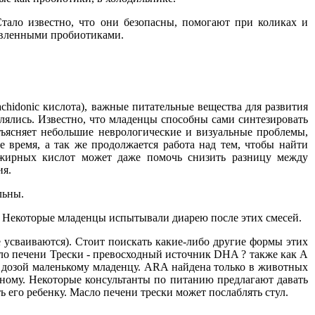
тало известно, что они безопасны, помогают при коликах и
бавленными пробиотиками.
chidonic кислота), важные питательные вещества для развития
ялись. Известно, что младенцы способны сами синтезировать
ъясняет небольшие неврологические и визуальные проблемы,
время, а так же продолжается работа над тем, чтобы найти
 жирных кислот может даже помочь снизить разницу между
ия.
льны.
. Некоторые младенцы испытывали диарею после этих смесей.
усваиваются). Стоит поискать какие-либо другие формы этих
ло печени Трески - превосходный источник DHA ? также как А
 дозой маленькому младенцу. ARA найдена только в животных
нному. Некоторые консультанты по питанию предлагают давать
ь его ребенку. Масло печени трески может послаблять стул.