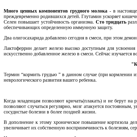
Много ценных компонентов грудного молока
- в настояще
преждевременно родившихся детей. Глутамин ускоряет кишечн
Селен повышает устойчивость организма.
Сто тридцать
разл
обеспечивающих определенную иммунную защиту.
Два олигосахарида добавлено сегодня в смеси, при этом демо
Лактоферрин делает железо высоко доступным для усвоения 
искусственно добавленное железо в смеси. Сейчас изучается в
"К
Термин “кормить грудью ” в данном случае (при кормлении из
неврологического развития вашего ребенка.
Когда младенцам позволяют кричать(плакать) и не берут на р
позволяют случаться регулярно, мозг атакуется постоянным,
сосудистые болезни в более поздней жизни.
В дополнение к этому хроническое повышение кортизола делае
увеличивает их собственную восприимчивость к болезням, се