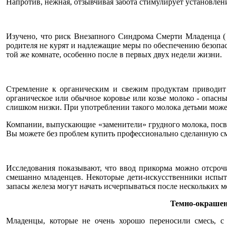
Напротив, нежная, отзывчивая забота стимулирует установлен
Изучено, что риск Внезапного Синдрома Смерти Младенца ( S
родителя не курят и надлежащие меры по обеспечению безопасн
той же комнате, особенно после в первых двух недели жизни.
Стремление к органическим и свежим продуктам приводит к
органическое или обычное коровье или козье молоко - опас
слишком низки. При употреблении такого молока детьми може
Компании, выпускающие «заменители» грудного молока, посвя
Вы можете без проблем купить профессионально сделанную см
Исследования показывают, что ввод прикорма можно отсрочи
смешанно младенцев. Некоторые дети-искусственники испытыв
запасы железа могут начать исчерпываться после нескольких м
Темно-окрашен
Младенцы, которые не очень хорошо переносили смесь, с 