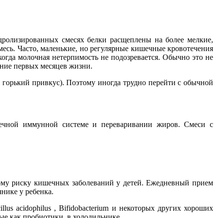
дролизированных смесях белки расщеплены на более мелкие,
есь. Часто, маленькие, но регулярные кишечные кровотечения
огда молочная нетерпимость не подозревается. Обычно это не
ение первых месяцев жизни.
 горький привкус). Поэтому иногда трудно перейти с обычной
ечной иммунной системе и переваривании жиров. Смеси с
ому риску кишечных заболеваний у детей. Ежедневный прием
нике у ребенка.
us acidophilus , Bifidobacterium и некоторых других хороших
ые как пробиотики, в холодильнике.