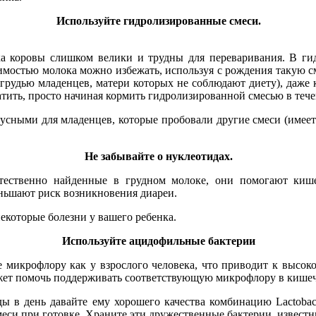
Используйте гидролизированные смеси.
а коровы слишком велики и трудны для переваривания. В ги
мостью молока можно избежать, используя с рождения такую см
рудью младенцев, матери которых не соблюдают диету), даже к
тить, просто начиная кормить гидролизированной смесью в теч
усными для младенцев, которые пробовали другие смеси (имеет
Не забывайте о нуклеотидах.
ественно найденные в грудном молоке, они помогают киш
ньшают риск возникновения диареи.
екоторые болезни у вашего ребенка.
Используйте ацидофильные бактерии
микрофлору как у взрослого человека, что приводит к высок
жет помочь поддерживать соответствующую микрофлору в кишеч
 в день давайте ему хорошего качества комбинацию Lactobacill
еси при готовке. Храните эти дружественные бактерии, известн