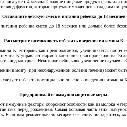
ли риса уже с 4 месяца. Сладкие пищевые продукты, сок или 
те ввод фруктов, которые приучают младенцев к сладким пищев
Оставляйте детскую смесь в питании ребенка до 18 месяцев
питании ребенка смеси до 18 месяцев или дольше более безоп
Рассмотрите возможность избежать введения витамина К
ина K, который, как предполагается, увеличивается постепен
итамина К управляет нормой клеточного воспроизводства. Есл
 из-под контроля. Некоторое небольшое увеличение случаев ле
ечений в мозгу (при необнаруженной болезни печени) может бы
 следует избегать потенциально опасного введения витамина K
Предпринимайте иммуннозащитные меры.
ют иммунные факторы обороноспособности как из молока матер
ганизма перед рождением. Самая большая часть этих иммуногл
в. Если вам рекомендовано кесарево сечение, постарайтесь, х