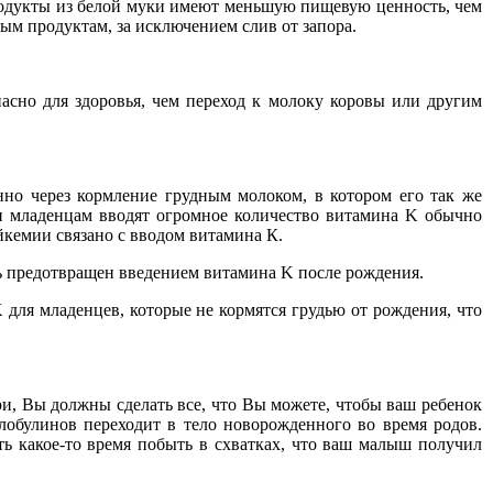
продукты из белой муки имеют меньшую пищевую ценность, чем
ым продуктам, за исключением слив от запора.
асно для здоровья, чем переход к молоку коровы или другим
но через кормление грудным молоком, в котором его так же
и младенцам вводят огромное количество витамина K обычно
йкемии связано с вводом витамина К.
ть предотвращен введением витамина K после рождения.
 для младенцев, которые не кормятся грудью от рождения, что
и, Вы должны сделать все, что Вы можете, чтобы ваш ребенок
обулинов переходит в тело новорожденного во время родов.
оть какое-то время побыть в схватках, что ваш малыш получил