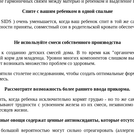
ие гармоничных связей между матерью и ребенком и выделение г
Спите с вашим ребенком в одной спальне
IDS ) очень уменьшается, когда ваш ребенок спит в той же са
ости приняты, совместный сон в родительской кровати обеспечи
Не используйте смеси собственного производства
 созданию детских смесей дома. В то время как "органичес
ный корм для младенца. Уровни многих компонентов слишком вы
т возникать множество проблем со здоровьем.
тили столетие исследованиям, чтобы создать оптимальные фор
есь.
Рассмотрите возможность более раннего ввода прикорма.
ть, когда ребенка исключительно кормят грудью - но то же са
ают трудности с усвоением железа из их смеси, независимо о
есяцев жизни.
ные овощи содержат ценные антиоксиданты, которые отсутс
большой вероятностью могут сильно отреагировать (аллерг