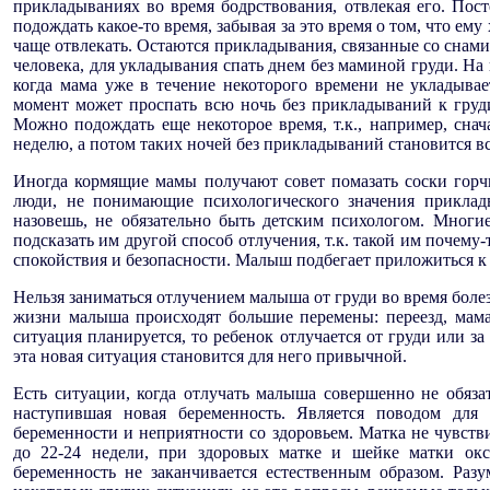
прикладываниях во время бодрствования, отвлекая его. Пос
подождать какое-то время, забывая за это время о том, что ем
чаще отвлекать. Остаются прикладывания, связанные со снам
человека, для укладывания спать днем без маминой груди. На
когда мама уже в течение некоторого времени не укладывае
момент может проспать всю ночь без прикладываний к груд
Можно подождать еще некоторое время, т.к., например, сна
неделю, а потом таких ночей без прикладываний становится в
Иногда кормящие мамы получают совет помазать соски горч
люди, не понимающие психологического значения приклад
назовешь, не обязательно быть детским психологом. Многи
подсказать им другой способ отлучения, т.к. такой им почему
спокойствия и безопасности. Малыш подбегает приложиться к 
Нельзя заниматься отлучением малыша от груди во время болез
жизни малыша происходят большие перемены: переезд, мама 
ситуация планируется, то ребенок отлучается от груди или за 
эта новая ситуация становится для него привычной.
Есть ситуации, когда отлучать малыша совершенно не обяз
наступившая новая беременность. Является поводом для
беременности и неприятности со здоровьем. Матка не чувст
до 22-24 недели, при здоровых матке и шейке матки окс
беременность не заканчивается естественным образом. Раз