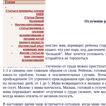
Статьи
Статьи и переводы членов
АКЕВ
Статьи Лилии
Отлучение ре
Казаковой
Научно-популярные
статьи медиков о
грудном
вскармливании и
питании детей
раннего возраста
В настоящее время большинство мам, кормящих ребенка стар
Интересный опыт
этому готов, а когда они решают, что уже пора, под давление
кормящих мам
Другие статьи на
и 2-3 месяца уже очень “большой”. Мне хочется успокоить
тему грудного
жизненно необходимы. Постарайтесь не торопиться.
вскармливания
В идеальной ситуации к отлучению от груди можно приступать 
1-3 и связаны они главным образом со сном. Ребенок, готов
каких-то проблем, только в исключительных случаях. Ночь
пробуждением. От утреннего прикладывания при пробуждении
на несколько дней, от 1 до 5. Мама возвращается к малышу в 
не сосет. Молоко у мамы кончилось. Малыш, готовый к отлуч
мама переживает момент отлучения о груди сильнее, чем ма
всегда можно отвлечь от желания пососать.
В настоящее время чаще встречается ситуация, когда мама пы