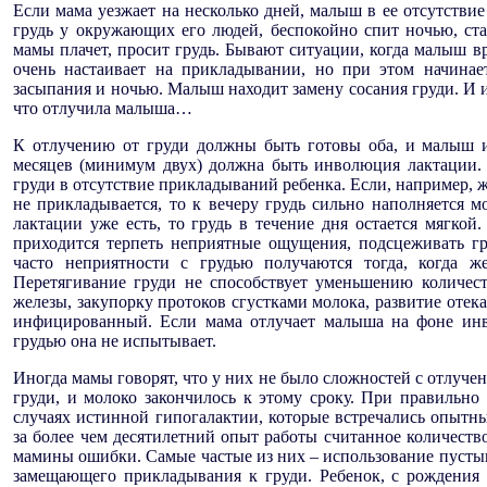
Если мама уезжает на несколько дней, малыш в ее отсутствие
грудь у окружающих его людей, беспокойно спит ночью, ст
мамы плачет, просит грудь. Бывают ситуации, когда малыш в
очень настаивает на прикладывании, но при этом начинает
засыпания и ночью. Малыш находит замену сосания груди. И ин
что отлучила малыша…
К отлучению от груди должны быть готовы оба, и малыш 
месяцев (минимум двух) должна быть инволюция лактации. 
груди в отсутствие прикладываний ребенка. Если, например, 
не прикладывается, то к вечеру грудь сильно наполняется
лактации уже есть, то грудь в течение дня остается мягкой
приходится терпеть неприятные ощущения, подсцеживать гр
часто неприятности с грудью получаются тогда, когда ж
Перетягивание груди не способствует уменьшению количес
железы, закупорку протоков сгустками молока, развитие отек
инфицированный. Если мама отлучает малыша на фоне инво
грудью она не испытывает.
Иногда мамы говорят, что у них не было сложностей с отлучени
груди, и молоко закончилось к этому сроку. При правильн
случаях истинной гипогалактии, которые встречались опыт
за более чем десятилетний опыт работы считанное количество
мамины ошибки. Самые частые из них – использование пустыш
замещающего прикладывания к груди. Ребенок, с рождения 