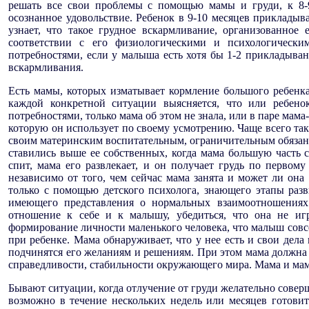
решать все свои проблемы с помощью мамы и груди, к 8-9 
осознанное удовольствие. Ребенок в 9-10 месяцев прикладыв
узнает, что такое грудное вскармливание, организованное
соответствии с его физиологическими и психологически
потребностями, если у малыша есть хотя бы 1-2 прикладыва
вскармливания.
Есть мамы, которых изматывает кормление большого ребенк
каждой конкретной ситуации выясняется, что или ребено
потребностями, только мама об этом не знала, или в паре ма
которую он использует по своему усмотрению. Чаще всего така
своим материнским воспитательным, ограничительным обязан
ставились выше ее собственных, когда мама большую часть 
спит, мама его развлекает, и он получает грудь по первому
независимо от того, чем сейчас мама занята и может ли он
только с помощью детского психолога, знающего этапы раз
имеющего представления о нормальных взаимоотношениях 
отношение к себе и к малышу, убедиться, что она не игр
формирование личности маленького человека, что малыш совсем
при ребенке. Мама обнаруживает, что у нее есть и свои дела 
подчинятся его желаниям и решениям. При этом мама должна 
справедливости, стабильности окружающего мира. Мама и мам
Бывают ситуации, когда отлучение от груди желательно соверш
возможно в течение нескольких недель или месяцев готови