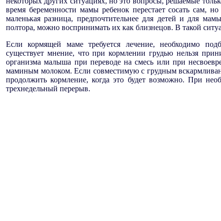
некоторых других ситуациях, но это вопросы, решаемые тол
время беременности мамы ребенок перестает сосать сам, но
маленькая разница, предпочтительнее для детей и для мам
полтора, можно воспринимать их как близнецов. В такой ситу
Если кормящей маме требуется лечение, необходимо подб
существует мнение, что при кормлении грудью нельзя прин
организма малыша при переводе на смесь или при несвоевр
маминым молоком. Если совместимую с грудным вскармливани
продолжить кормление, когда это будет возможно. При нео
трехнедельный перерыв.