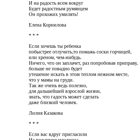
И на радость всем вокруг
Будет радостным румянцем
Он прохожих умилять!
Елена Корнилова
* * *
Если хочешь ты ребенка
побыстрее отлучить,то помажь соски горчицей,
или хреном, чем-нибудь.
Ничего, что он заплачет, раз попробовав приправу,
больше не повадно будет
утешение искать в этом теплом нежном месте,
что у мамы на груди.
Так же очень ведь полезно,
для дальшейшей взрослой жизни,
знать, что гадость может сделать
даже близкий человек.
Лилия Казакова
* * *
Если вас вдруг пригласили
На рождение младенца