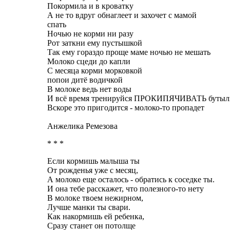
Покормила и в кроватку
А не то вдруг обнаглеет и захочет с мамой
спать
Ночью не корми ни разу
Рот заткни ему пустышкой
Так ему гораздо проще маме ночью не мешать
Молоко сцеди до капли
С месяца корми морковкой
попои дитё водичкой
В молоке ведь нет воды
И всё время тренируйся ПРОКИПЯЧИВАТЬ бутыл
Вскоре это пригодится - молоко-то пропадет
Анжелика Ремезова
* * *
Если кормишь малыша ты
От рожденья уже с месяц,
А молоко еще осталось - обратись к соседке ты.
И она тебе расскажет, что полезного-то нету
В молоке твоем нежирном,
Лучше манки ты свари.
Как накормишь ей ребенка,
Сразу станет он потолще