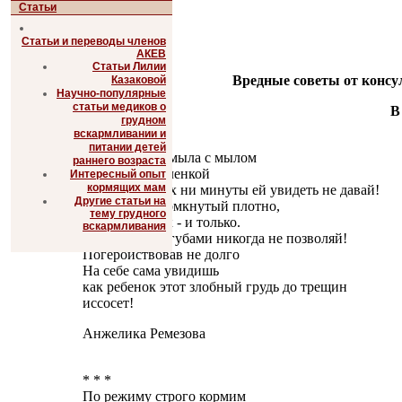
Статьи
Статьи и переводы членов
АКЕВ
Статьи Лилии
Вредные советы от консу
Казаковой
Научно-популярные
статьи медиков о
В
грудном
вскармливании и
* * *
питании детей
Если грудь помыла с мылом
раннего возраста
И намазала зеленкой
Интересный опыт
кормящих мам
Свежий воздух ни минуты ей увидеть не давай!
Другие статьи на
В рот дитю, сомкнутый плотно,
тему грудного
Запихни сосок - и только.
вскармливания
Ареолу брать губами никогда не позволяй!
Погеройствовав не долго
На себе сама увидишь
как ребенок этот злобный грудь до трещин
иссосет!
Анжелика Ремезова
* * *
По режиму строго кормим