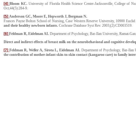
[4]
Bloom KC.
University of Florida Health Science Center-Jacksonville, College of 
Oct;44(5):284-9.
[5]
Anderson GC, Moore E, Hepworth J, Bergman N.
Frances Payne Bolton School of Nursing, Case Western Reserve University, 10900 Eucl
and their healthy newborn infants.
Cochrane Database Syst Rev. 2003;(2):CD003519.
[6]
Feldman R, Eidelman AI.
Department of Psychology, Bar-Ilan University, Ramat-Gan,
Direct and indirect effects of breast milk on the neurobehavioral and cognitive deve
[7]
Feldman R, Weller A, Sirota L, Eidelman AI.
Department of Psychology, Bar-Ilan 
the contribution of mother-infant skin-to-skin contact (kangaroo care) to family inte