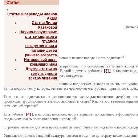
Статьи
Статьи и переводы членов
АКЕВ
Статьи Лилии
Нежные м
Казаковой
Научно-популярные
статьи медиков о
грудном
вскармливании и
питании детей
раннего возраста
Что может означать для ребенка ласковое и нежное поведение его родителей?
Интересный опыт
кормящих мам
Существуют исследования, демонстрирующие, что сенсорный тактильный голод мо
Другие статьи на
подросткового насилия. (
[1]
[2]
)
В этой и других работах (
[3]
) было показано,
тему грудного
компенсаторного самостимулирующего поведения.
вскармливания
Назначение массажа сильным агрессивным подросткам позволяло уменьшить уровень
детям-подросткам, у которых отмечалась чрезмерная мастурбация, приводило к прек
Если нежные родительские прикосновения так важны для воспитания детей, то воз
происходит формирование взаимоотношений в семье? Как на это взаимоотношение
интенсивной терапии?
Есть работы (
[4]
), в которых показано, что материнская привязанность формирует
плода, усиливаясь после появления шевелений.
Огромное значение для этой привязанности имеет ранний период вскоре после рожден
Уникальное явление западной культуры состоит в том, что дети сразу после рождения