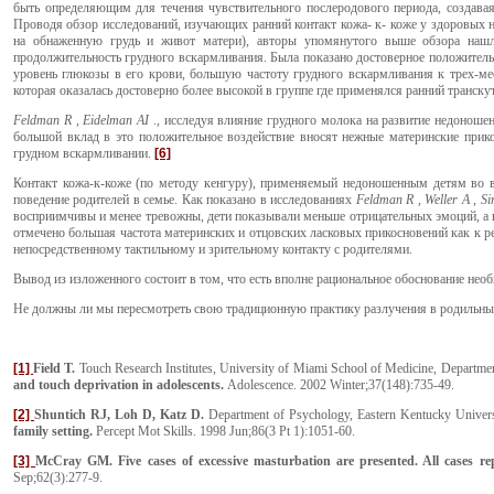
быть определяющим для течения чувствительного послеродового периода, создава
Проводя обзор исследований, изучающих ранний контакт кожа- к- коже у здоровых н
на обнаженную грудь и живот матери), авторы упомянутого выше обзора нашли
продолжительность грудного вскармливания. Была показано достоверное положительн
уровень глюкозы в его крови, большую частоту грудного вскармливания к трех-ме
которая оказалась достоверно более высокой в группе где применялся ранний транску
Feldman
R
,
Eidelman
AI
., исследуя влияние грудного молока на развитие недоноше
большой вклад в это положительное воздействие вносят нежные материнские прико
грудном вскармливании.
[6]
Контакт кожа-к-коже (по методу кенгуру), применяемый недоношенным детям во в
поведение родителей в семье. Как показано в исследованиях
Feldman
R
,
Weller
A
,
Si
восприимчивы и менее тревожны, дети показывали меньше отрицательных эмоций, а в
отмечено большая частота материнских и отцовских ласковых прикосновений как к ре
непосредственному тактильному и зрительному контакту с родителями.
Вывод из изложенного состоит в том, что есть вполне рациональное обоснование необ
Не должны ли мы пересмотреть свою традиционную практику разлучения в родильны
[1]
Field T.
Touch Research Institutes, University of Miami School of Medicine, Departm
and touch deprivation in adolescents.
Adolescence. 2002 Winter;37(148):735-49.
[2]
Shuntich RJ, Loh D, Katz D.
Department of Psychology, Eastern Kentucky Unive
family setting.
Percept Mot Skills. 1998 Jun;86(3 Pt 1):1051-60.
[3]
McCray GM. Five cases of excessive masturbation are presented. All cases re
Sep;62(3):277-9.